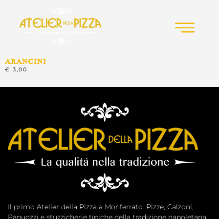
ARANCINI
€ 3,00
Il primo Atelier della Pizza a Monferrato. Pizze, Calzoni,
Panuozzi e stuzzicherie tipiche della tradizione napoletana.