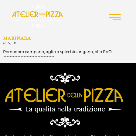
MARINARA
€ 5,50
Pomodoro campano, aglio a spicchio origano, olio EVO